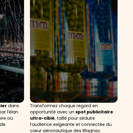
ler
dans
Transformez chaque regard en
ar l’élan
opportunité avec un
spot publicitaire
oire où
ultra-ciblé
, taillé pour séduire
de.
l’audience exigeante et connectée du
cœur aéronautique des Blagnac.